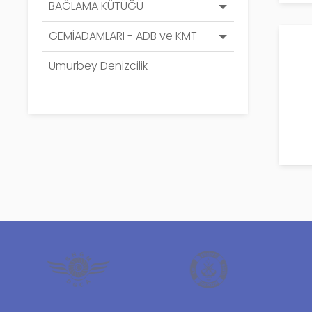
BAĞLAMA KÜTÜĞÜ
GEMİADAMLARI - ADB ve KMT
Umurbey Denizcilik