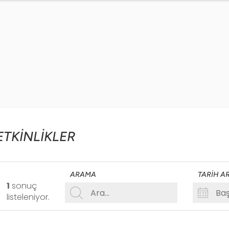
ETKİNLİKLER
ARAMA
TARIH AR
1
sonuç
listeleniyor
.