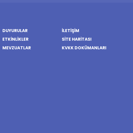
DUYURULAR
İLETIŞIM
ETKINLIKLER
SITE HARITASI
MEVZUATLAR
KVKK DOKÜMANLARI