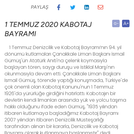
PAYLAŞ
1 TEMMUZ 2020 KABOTAJ
BAYRAMI
1 Temmuz Denizcilik ve Kabotaj Bayramı’nın 94. yıl
dönümü kutlamaları
Çanakkale Liman Başkanı İsmail
Gümüş'ün Atatürk Anıtı'na çelenk koymasıyla
başlayan tören, saygı duruşu ve İstiklal Marşı'nın
okunmasıyla devam etti. Çanakkale Liman Başkanı
İsmail Gümüş, törende yaptığı konuşmada, Türkiye'de
çok önemli olan Kabotaj Kanunu'nun 1 Temmuz
1926'da yürürlüğe girdiğini hatırlattı. Kabotajın bir
devletin kendi limanları arasında yük ve yolcu taşıma
hakkı olduğunu ifade eden Gümüş, "1935 yılından
itibaren kutlamaya başladığımız Kabotaj Bayramı
2007 yılından itibaren Denizcilik Müsteşarlığı
tarafından alınan bir kararla, Denizcilik ve Kabotaj
Bayramı olarak kutlanmaya başlanmıştır" dedi.