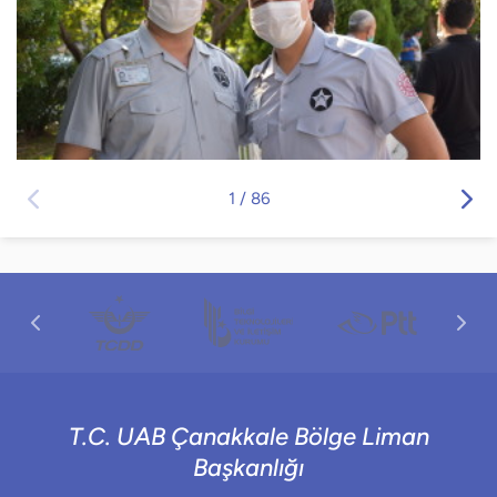
1
/
86
T.C. UAB Çanakkale Bölge Liman
Başkanlığı