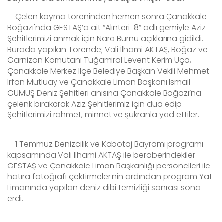
Çelen koyma töreninden hemen sonra
Çanakkale
Boğazı'nda GESTAŞ’a ait “Alınteri-8” adlı gemiyle Aziz
Şehitlerimizi anmak için Nara Burnu açıklarına gidildi.
Burada yapılan Törende; Vali İlhami AKTAŞ, Boğaz ve
Garnizon Komutanı Tuğamiral Levent Kerim Uça,
Çanakkale Merkez İlçe Belediye Başkan Vekili Mehmet
İrfan Mutluay ve Çanakkale Liman Başkanı İsmail
GÜMÜŞ Deniz Şehitleri anısına Çanakkale Boğazı’na
çelenk bırakarak Aziz Şehitlerimiz için dua edip
Şehitlerimizi rahmet, minnet ve şükranla yad ettiler.
1 Temmuz Denizcilik ve Kabotaj Bayramı programı
kapsamında Vali İlhami AKTAŞ ile beraberindekiler
GESTAŞ ve Çanakkale Liman Başkanlığı personelleri ile
hatıra fotoğrafı çektirmelerinin ardından program Yat
Limanında yapılan deniz dibi temizliği sonrası sona
erdi.